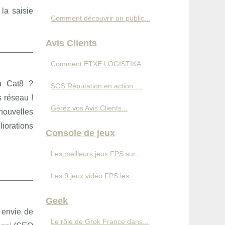
 la saisie
Comment découvrir un public...
Avis Clients
Comment ETXE LOGISTIKA...
au Cat8 ?
SOS Réputation en action :...
s réseau !
Gérez vos Avis Clients...
ouvelles
iorations
Console de jeux
Les meilleurs jeux FPS sur...
Les 9 jeux vidéo FPS les...
Geek
s envie de
Le rôle de Grok France dans...