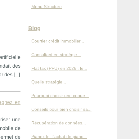
Menu Structure
Blog
Courtier crédit immobilier...
Consultant en stratégie...
tificielle
ndait des
Flat tax (PFU) en 2026 : le...
r des [
...
]
Quelle stratégie...
Pourquoi choisir une coque...
gagnez en
Conseils pour bien choisir sa...
riser une
Récupération de données...
 mobile de
Pianex.fr : l'achat de piano...
permet de