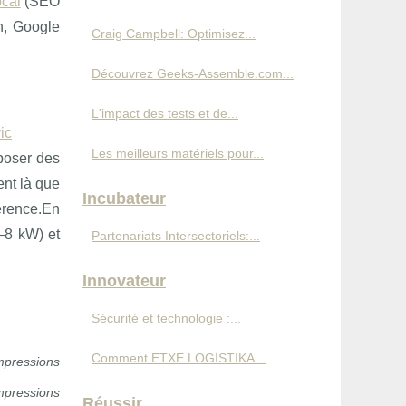
ocal
(SEO
ch, Google
Craig Campbell: Optimisez...
Découvrez Geeks-Assemble.com...
L'impact des tests et de...
ic
Les meilleurs matériels pour...
sposer des
ent là que
Incubateur
férence.En
–8 kW) et
Partenariats Intersectoriels:...
Innovateur
Sécurité et technologie :...
Comment ETXE LOGISTIKA...
mpressions
mpressions
Réussir