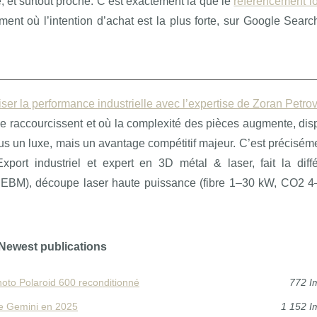
e, et surtout proche. C’est exactement là que le
référencement l
moment où l’intention d’achat est la plus forte, sur Google Sear
ser la performance industrielle avec l’expertise de Zoran Petrov
 se raccourcissent et où la complexité des pièces augmente, di
lus un luxe, mais un avantage compétitif majeur. C’est précisém
‑Export industriel et expert en 3D métal & laser, fait la dif
, EBM), découpe laser haute puissance (fibre 1–30 kW, CO2 4
Newest publications
hoto Polaroid 600 reconditionné
772 I
e Gemini en 2025
1 152 I