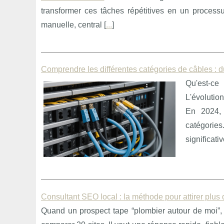
transformer ces tâches répétitives en un processus 
manuelle, central [
...
]
Comprendre les différentes catégories de câbles : d
Qu'est-ce
L'évolutio
En 2024, 
catégorie
significati
Consultant SEO local : la méthode pour attirer plus
Quand un prospect tape “plombier autour de moi”, “