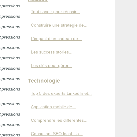
mpressions
Tout savoir pour réussir...
mpressions
Construire une stratégie de...
mpressions
mpressions
L’impact d’un cadeau de...
mpressions
Les success stories...
mpressions
Les clés pour gérer...
mpressions
mpressions
Technologie
mpressions
Top 5 des experts LinkedIn et...
mpressions
Application mobile de...
mpressions
Comprendre les différentes...
mpressions
Consultant SEO local : la...
mpressions