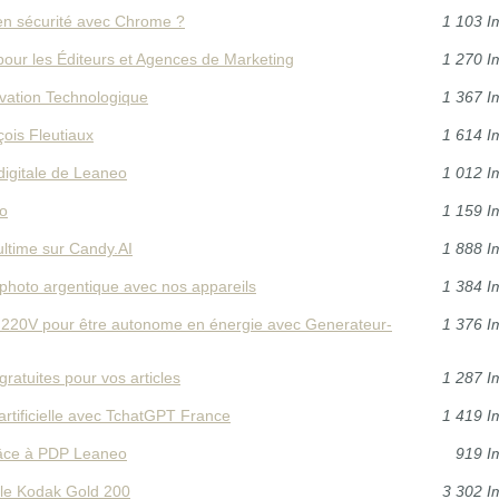
en sécurité avec Chrome ?
1 103 I
 pour les Éditeurs et Agences de Marketing
1 270 I
novation Technologique
1 367 I
çois Fleutiaux
1 614 I
 digitale de Leaneo
1 012 I
eo
1 159 I
ultime sur Candy.AI
1 888 I
 photo argentique avec nos appareils
1 384 I
s 220V pour être autonome en énergie avec Generateur-
1 376 I
gratuites pour vos articles
1 287 I
 artificielle avec TchatGPT France
1 419 I
grâce à PDP Leaneo
919 I
cule Kodak Gold 200
3 302 I