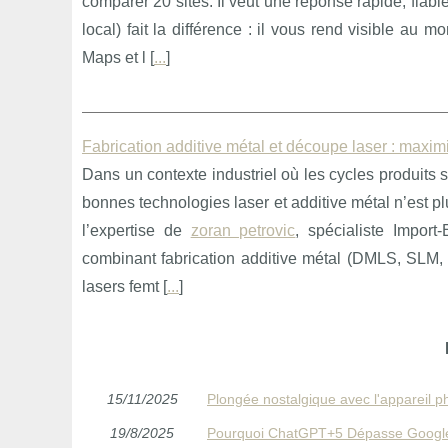
comparer 20 sites. Il veut une réponse rapide, fiabl
local) fait la différence : il vous rend visible au 
Maps et l [
...
]
Fabrication additive métal et découpe laser : maximi
Dans un contexte industriel où les cycles produits
bonnes technologies laser et additive métal n’est p
l’expertise de
zoran petrovic
, spécialiste Import
combinant fabrication additive métal (DMLS, SLM
lasers femt [
...
]
15/11/2025
Plongée nostalgique avec l'appareil p
19/8/2025
Pourquoi ChatGPT+5 Dépasse Googl