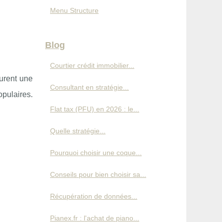
Menu Structure
Blog
Courtier crédit immobilier...
urent une
Consultant en stratégie...
opulaires.
Flat tax (PFU) en 2026 : le...
Quelle stratégie...
Pourquoi choisir une coque...
Conseils pour bien choisir sa...
Récupération de données...
Pianex.fr : l'achat de piano...