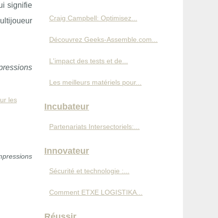
i signifie
Craig Campbell: Optimisez...
ultijoueur
Découvrez Geeks-Assemble.com...
L'impact des tests et de...
pressions
Les meilleurs matériels pour...
ur les
Incubateur
Partenariats Intersectoriels:...
Innovateur
mpressions
Sécurité et technologie :...
Comment ETXE LOGISTIKA...
Réussir