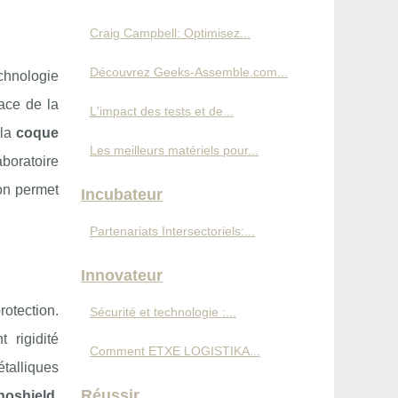
Craig Campbell: Optimisez...
Découvrez Geeks-Assemble.com...
chnologie
ace de la
L'impact des tests et de...
 la
coque
Les meilleurs matériels pour...
aboratoire
on permet
Incubateur
Partenariats Intersectoriels:...
Innovateur
otection.
Sécurité et technologie :...
 rigidité
Comment ETXE LOGISTIKA...
étalliques
Réussir
noshield
.