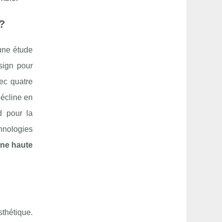
?
une étude
sign pour
ec quatre
écline en
d pour la
chnologies
one haute
thétique.