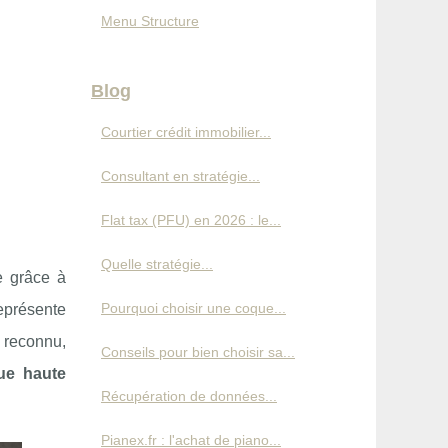
Menu Structure
Blog
Courtier crédit immobilier...
Consultant en stratégie...
Flat tax (PFU) en 2026 : le...
Quelle stratégie...
e grâce à
Pourquoi choisir une coque...
eprésente
s reconnu,
Conseils pour bien choisir sa...
ue haute
Récupération de données...
Pianex.fr : l'achat de piano...