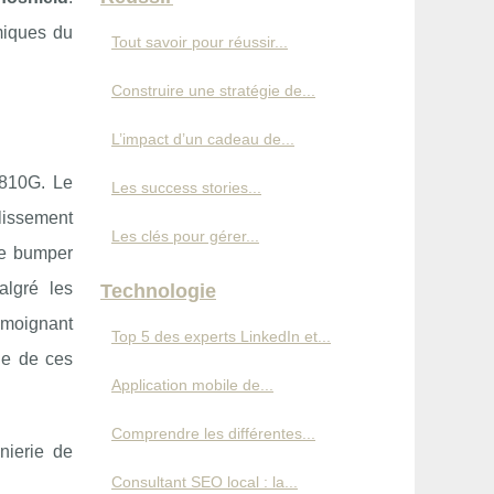
miques du
Tout savoir pour réussir...
Construire une stratégie de...
L’impact d’un cadeau de...
-810G. Le
Les success stories...
llissement
Les clés pour gérer...
ue bumper
algré les
Technologie
témoignant
Top 5 des experts LinkedIn et...
lle de ces
Application mobile de...
Comprendre les différentes...
nierie de
Consultant SEO local : la...