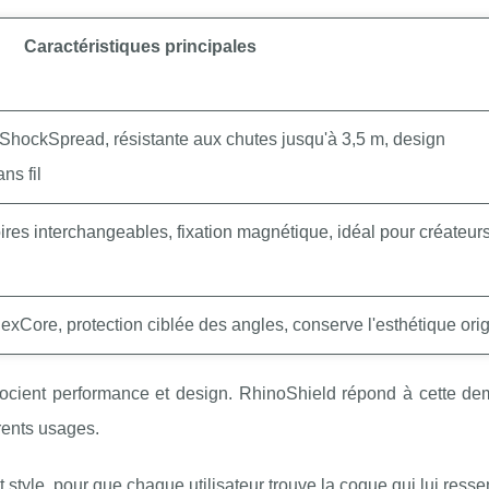
Caractéristiques principales
 ShockSpread, résistante aux chutes jusqu'à 3,5 m, design
ns fil
res interchangeables, fixation magnétique, idéal pour créateurs
xCore, protection ciblée des angles, conserve l'esthétique ori
ssocient performance et design. RhinoShield répond à cette d
rents usages.
 style, pour que chaque utilisateur trouve la coque qui lui ress