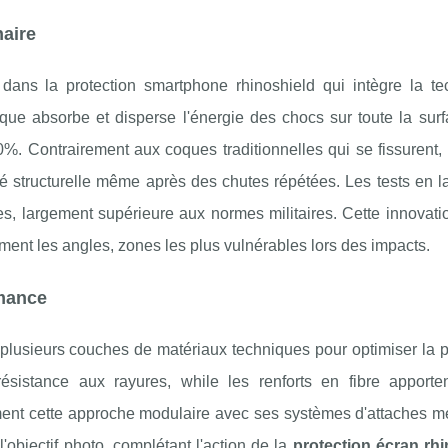
aire
 dans la protection smartphone rhinoshield qui intègre la te
ue absorbe et disperse l'énergie des chocs sur toute la surf
0%. Contrairement aux coques traditionnelles qui se fissurent,
é structurelle même après des chutes répétées. Les tests en l
s, largement supérieure aux normes militaires. Cette innovati
ent les angles, zones les plus vulnérables lors des impacts.
rmance
lusieurs couches de matériaux techniques pour optimiser la pr
résistance aux rayures, while les renforts en fibre apportent
tement cette approche modulaire avec ses systèmes d'attaches m
l'objectif photo, complétant l'action de la
protection écran rhi