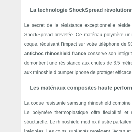
La technologie ShockSpread révolutionn
Le secret de la résistance exceptionnelle réside
ShockSpread
brevetée. Ce matériau polymère uniq
coque, réduisant l'impact sur votre téléphone de 9
antichoc rhinoshield france
conserve son intégrit
démontrent une résistance aux chutes de 3,5 mètre
aux rhinoshield bumper iphone de protéger efficacem
Les matériaux composites haute perfo
La coque résistante samsung rhinoshield combine p
Le polymère thermoplastique offre flexibilité et 
structurelle. Le rhinoshield mod nx illustre parfai
intégrées. Les coins surélevés protègent l'écran et 