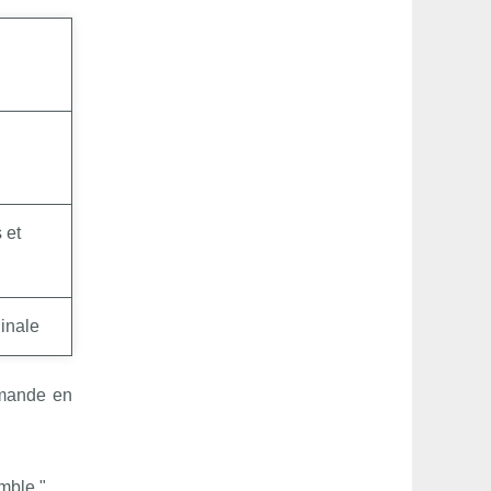
 et
ginale
emande en
emble."