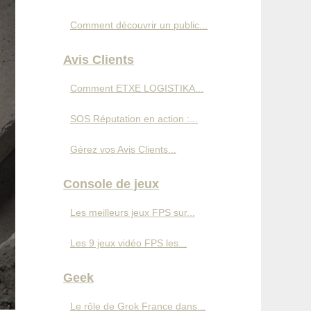
Comment découvrir un public...
Avis Clients
Comment ETXE LOGISTIKA...
SOS Réputation en action :...
Gérez vos Avis Clients...
Console de jeux
Les meilleurs jeux FPS sur...
Les 9 jeux vidéo FPS les...
Geek
Le rôle de Grok France dans...