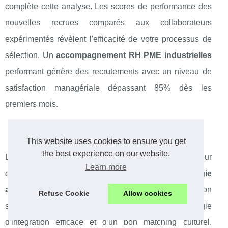
complète cette analyse. Les scores de performance des
nouvelles recrues comparés aux collaborateurs
expérimentés révèlent l'efficacité de votre processus de
sélection. Un
accompagnement RH PME industrielles
performant génère des recrutements avec un niveau de
satisfaction managériale dépassant 85% dès les
premiers mois.
Mesure du taux de rétention
This website uses cookies to ensure you get
the best experience on our website.
Le taux de rétention à 12 et 24 mois constitue l'indicateur
Learn more
de fidélisation le plus révélateur de votre
stratégie
accompagnement rh industrie
. Un taux de rétention
Refuse Cookie
Allow cookies
supérieur à 85% à 12 mois témoigne d'une stratégie
d'intégration efficace et d'un bon matching culturel.