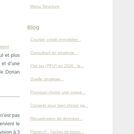
Menu Structure
Blog
Courtier crédit immobilier...
ement
Consultant en stratégie...
l et plus
 et d’une
Flat tax (PFU) en 2026 : le...
de Dorian
Quelle stratégie...
Pourquoi choisir une coque...
Conseils pour bien choisir sa...
n’est pas
Récupération de données...
rvient le
Pianex.fr : l'achat de piano...
vision à 3