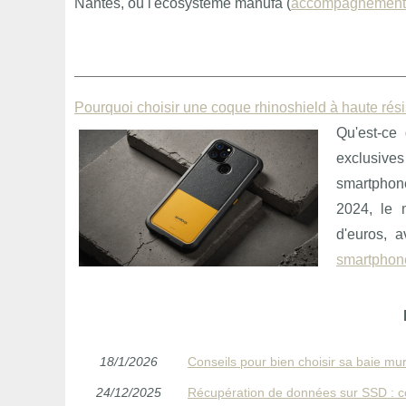
Nantes, où l'écosystème manufa (
accompagnement 
Pourquoi choisir une coque rhinoshield à haute rés
Qu'est-ce
exclusives
smartphon
2024, le 
d'euros, 
smartphon
18/1/2026
Conseils pour bien choisir sa baie mu
24/12/2025
Récupération de données sur SSD : c