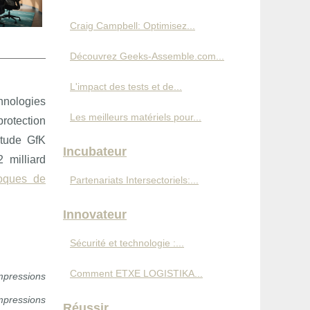
Craig Campbell: Optimisez...
Découvrez Geeks-Assemble.com...
L'impact des tests et de...
hnologies
Les meilleurs matériels pour...
rotection
étude GfK
Incubateur
 milliard
oques de
Partenariats Intersectoriels:...
Innovateur
Sécurité et technologie :...
Comment ETXE LOGISTIKA...
mpressions
mpressions
Réussir