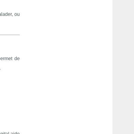
alader, ou
permet de
.
gital aide