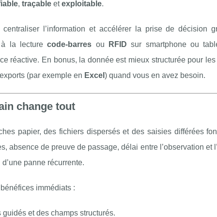
fiable
,
traçable
et
exploitable
.
, centraliser l’information et accélérer la prise de décision 
 à la lecture
code-barres
ou
RFID
sur smartphone ou table
 réactive. En bonus, la donnée est mieux structurée pour les 
s exports (par exemple en
Excel
) quand vous en avez besoin.
rain change tout
hes papier, des fichiers dispersés et des saisies différées fo
s, absence de preuve de passage, délai entre l’observation et l’
 ou d’une panne récurrente.
 bénéfices immédiats :
 guidés et des champs structurés.