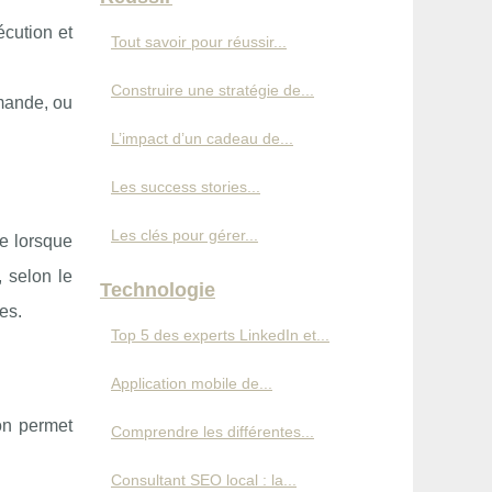
écution et
Tout savoir pour réussir...
Construire une stratégie de...
mande, ou
L’impact d’un cadeau de...
Les success stories...
Les clés pour gérer...
te lorsque
, selon le
Technologie
es.
Top 5 des experts LinkedIn et...
Application mobile de...
ion permet
Comprendre les différentes...
Consultant SEO local : la...