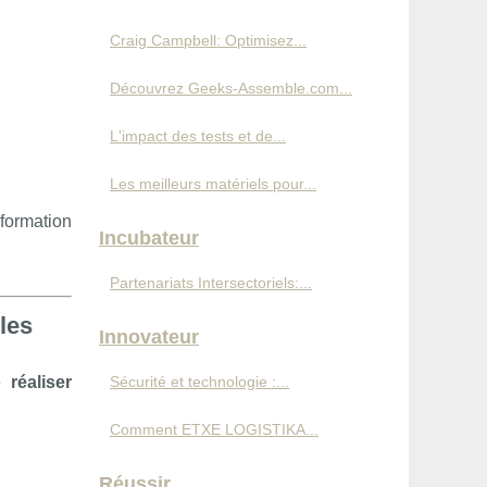
Craig Campbell: Optimisez...
Découvrez Geeks-Assemble.com...
L'impact des tests et de...
Les meilleurs matériels pour...
nformation
Incubateur
Partenariats Intersectoriels:...
les
Innovateur
de
réaliser
Sécurité et technologie :...
Comment ETXE LOGISTIKA...
Réussir