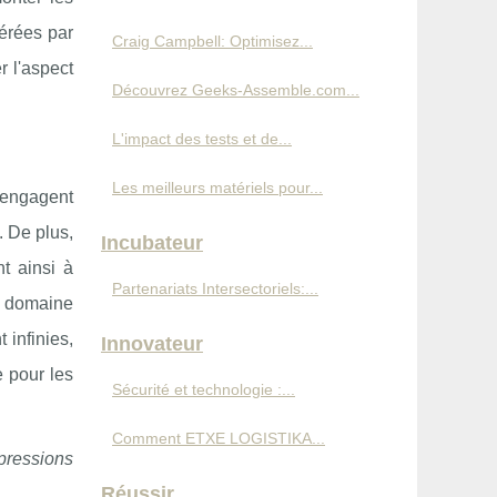
nérées par
Craig Campbell: Optimisez...
r l'aspect
Découvrez Geeks-Assemble.com...
L'impact des tests et de...
Les meilleurs matériels pour...
s engagent
. De plus,
Incubateur
t ainsi à
Partenariats Intersectoriels:...
le domaine
t infinies,
Innovateur
e pour les
Sécurité et technologie :...
Comment ETXE LOGISTIKA...
pressions
Réussir