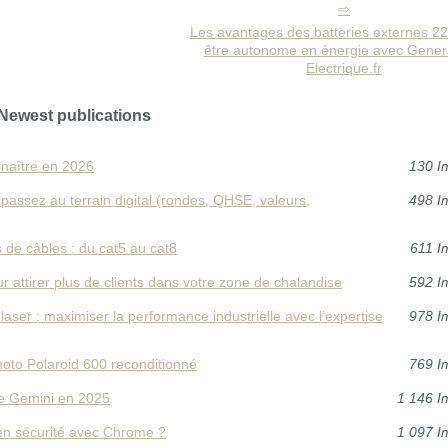
Les avantages des batteries externes 2
être autonome en énergie avec Gener
Electrique.fr
Newest publications
nnaître en 2026
130 I
: passez au terrain digital (rondes, QHSE, valeurs,
498 I
 de câbles : du cat5 au cat8
611 I
 attirer plus de clients dans votre zone de chalandise
592 I
laser : maximiser la performance industrielle avec l’expertise
978 I
hoto Polaroid 600 reconditionné
769 I
e Gemini en 2025
1 146 I
en sécurité avec Chrome ?
1 097 I