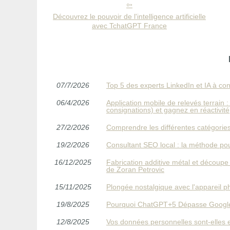
Découvrez le pouvoir de l'intelligence artificielle
avec TchatGPT France
07/7/2026
Top 5 des experts LinkedIn et IA à co
06/4/2026
Application mobile de relevés terrain 
consignations) et gagnez en réactivité
27/2/2026
Comprendre les différentes catégories
19/2/2026
Consultant SEO local : la méthode pour
16/12/2025
Fabrication additive métal et découpe 
de Zoran Petrovic
15/11/2025
Plongée nostalgique avec l'appareil p
19/8/2025
Pourquoi ChatGPT+5 Dépasse Googl
12/8/2025
Vos données personnelles sont-elles 