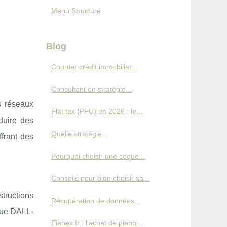
Menu Structure
Blog
Courtier crédit immobilier...
Consultant en stratégie...
s réseaux
Flat tax (PFU) en 2026 : le...
duire des
Quelle stratégie...
ffrant des
Pourquoi choisir une coque...
Conseils pour bien choisir sa...
tructions
Récupération de données...
 que DALL-
Pianex.fr : l'achat de piano...